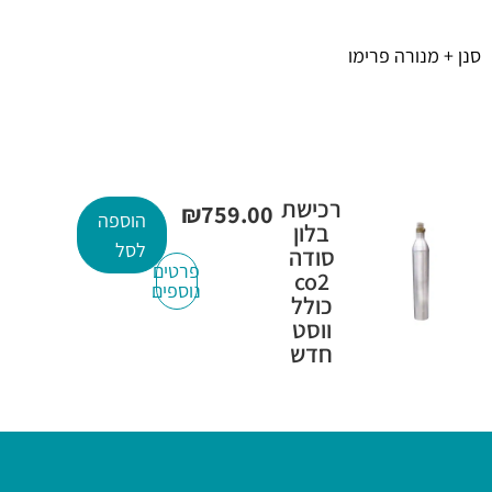
סנן + מנורה פרימו
רכישת
₪
759.00
הוספה
בלון
לסל
סודה
פרטים
co2
נוספים
כולל
ווסט
חדש