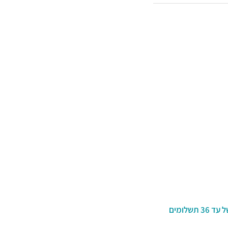
ניתן לרכוש ב-12 תשלומים בכרטיס אשראי, או בפריסה נוחה של עד 36 תשלומים