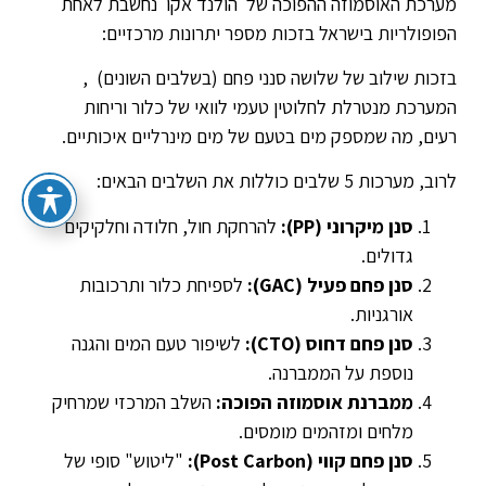
מערכת האוסמוזה ההפוכה של הולנד אקו נחשבת לאחת
הפופולריות בישראל בזכות מספר יתרונות מרכזיים:
בזכות שילוב של שלושה סנני פחם (בשלבים השונים) ,
המערכת מנטרלת לחלוטין טעמי לוואי של כלור וריחות
רעים, מה שמספק מים בטעם של מים מינרליים איכותיים.
לרוב, מערכות 5 שלבים כוללות את השלבים הבאים:
סנן מיקרוני
(PP):
להרחקת חול, חלודה וחלקיקים
גדולים.
סנן פחם פעיל
(GAC):
לספיחת כלור ותרכובות
אורגניות.
סנן פחם דחוס
(CTO):
לשיפור טעם המים והגנה
נוספת על הממברנה.
ממברנת אוסמוזה הפוכה
:
השלב המרכזי שמרחיק
מלחים ומזהמים מומסים.
סנן פחם קווי
(Post Carbon):
"ליטוש" סופי של