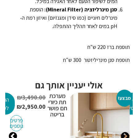
המים לשיפור הטעם לאחר האגירה במיכל.
סנן מינרליזציה
(Mineral Filter):
הוספת
מינרלים חיוניים (כמו סידן ומגנזיום) ואיזון רמת ה-
pH במים לאחר תהליך ההתפלה.
תוספת ברז 220 ש"ח
תוספת סנן מינריליזטור 300 ש"ח
אולי יעניין אותך גם
מערכת
₪
3,490.00
מבצע!
מב
הוספה
הוספ
תת כיורי
₪
2,950.00
חם פושר
לסל
לסל
בריטה
פרטים
נוספים