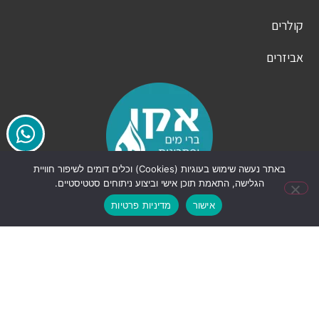
קולרים
אביזרים
באתר נעשה שימוש בעוגיות (Cookies) וכלים דומים לשיפור חוויית
הגלישה, התאמת תוכן אישי וביצוע ניתוחים סטטיסטיים.
8357*
המומחים שלך למים נקיים וטעימים. אנו מציעים מגוון רחב של
אישור
מדיניות פרטיות
ברי מים מתקדמים, מערכות תת כיורי חם קר ומוצרים
משלימים למטבח. הפכו את המטבח שלכם למקום בריא ונוח
יותר עם אקו בר.
צרו קשר
8357*